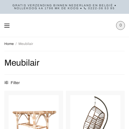
GRATIS VERZENDING BINNEN NEDERLAND EN BELGIË ●
NOLLEKOOG 4A 1796 MK DE KOOG ● 📞 0222-36 53 95
0
Home
/
Meubilair
Meubilair
Filter