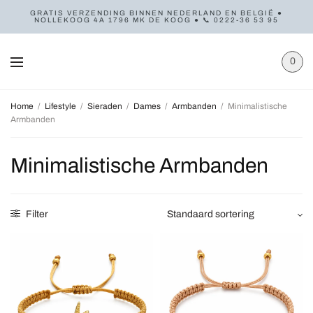
GRATIS VERZENDING BINNEN NEDERLAND EN BELGIË ●
NOLLEKOOG 4A 1796 MK DE KOOG ● 📞 0222-36 53 95
0
Home
/
Lifestyle
/
Sieraden
/
Dames
/
Armbanden
/
Minimalistische
Armbanden
Minimalistische Armbanden
Filter