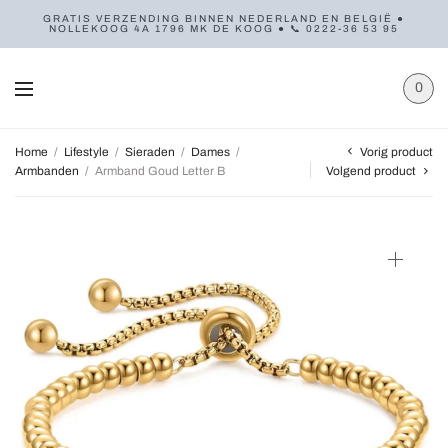
GRATIS VERZENDING BINNEN NEDERLAND EN BELGIË ●
NOLLEKOOG 4A 1796 MK DE KOOG ● 📞 0222-36 53 95
0
Vorig product
Home
/
Lifestyle
/
Sieraden
/
Dames
/
Armbanden
/
Armband Goud Letter B
Volgend product