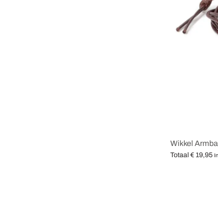
Wikkel Armba
Totaal
€
19,95
I
Opties selecter