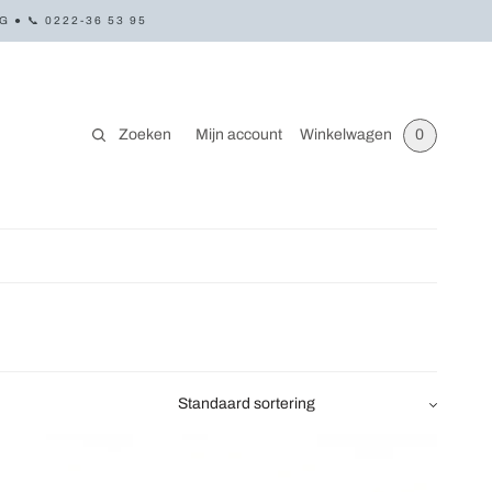
● 📞 0222-36 53 95
Zoeken
Mijn account
Winkelwagen
0