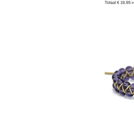
Totaal
€
19,95
I
Opties selecter