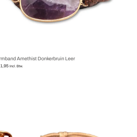
rmband Amethist Donkerbruin Leer
1,95
Incl. Btw.
lecteren