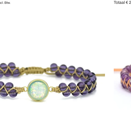
Totaal
€
2
ncl. Btw.
en
Opties se