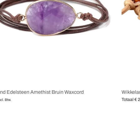
nd Edelsteen Amethist Bruin Waxcord
Wikkela
Totaal
€
2
ncl. Btw.
en
Opties se