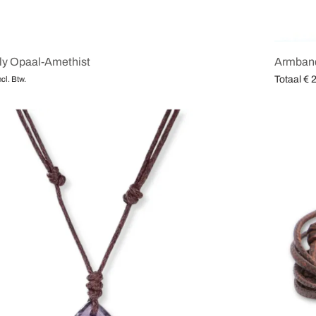
y Opaal-Amethist
Armband
Totaal
€
2
ncl. Btw.
en
Opties se