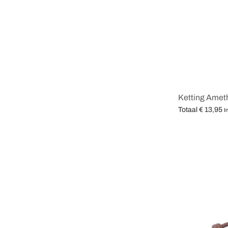
Ketting Amet
Totaal
€
13,95
I
Opties selecter