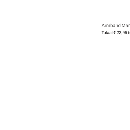
Armband Marl
Totaal
€
22,95
I
Opties selecter