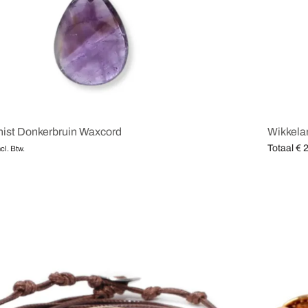
hist Donkerbruin Waxcord
Wikkela
Totaal
€
2
ncl. Btw.
en
Opties se