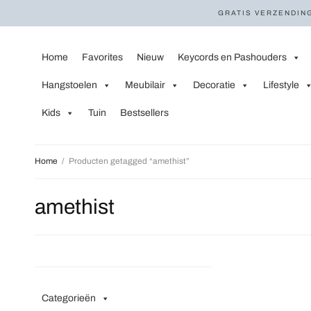
GRATIS VERZENDING
Home
Favorites
Nieuw
Keycords en Pashouders
Hangstoelen
Meubilair
Decoratie
Lifestyle
Kids
Tuin
Bestsellers
Home
/
Producten getagged “amethist”
amethist
Categorieën