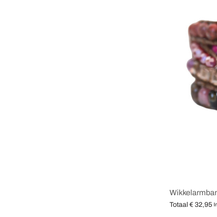
Wikkelarmba
Totaal
€
32,95
I
Opties selecter