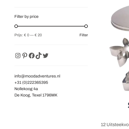
Filter by price
Filter
Prijs:
€ 0
—
€ 20
info@moodadventures.nl
+31 (0)222365395
Nollekoog 4a
De Koog
,
Texel
1796MK
12 Uitsteekvo