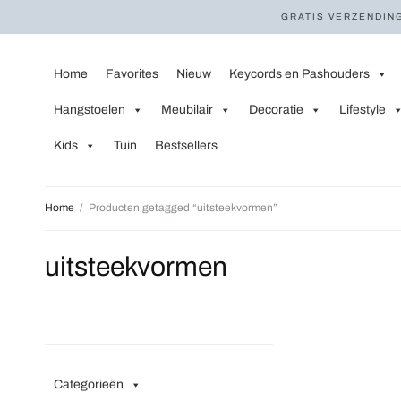
GRATIS VERZENDING
Home
Favorites
Nieuw
Keycords en Pashouders
Hangstoelen
Meubilair
Decoratie
Lifestyle
Kids
Tuin
Bestsellers
Home
/
Producten getagged “uitsteekvormen”
uitsteekvormen
Categorieën