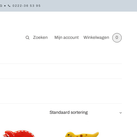
● 📞 0222-36 53 95
Zoeken
Mijn account
Winkelwagen
0