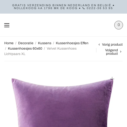
GRATIS VERZENDING BINNEN NEDERLAND EN BELGIË ●
NOLLEKOOG 4A 1796 MK DE KOOG ● 📞 0222-36 53 95
0
Home
/
Decoratie
/
Kussens
/
Kussenhoesjes Effen
Vorig product
/
Kussenhoesjes 60x60
/
Velvet Kussenhoes
Volgend
product
Lichtpaars XL