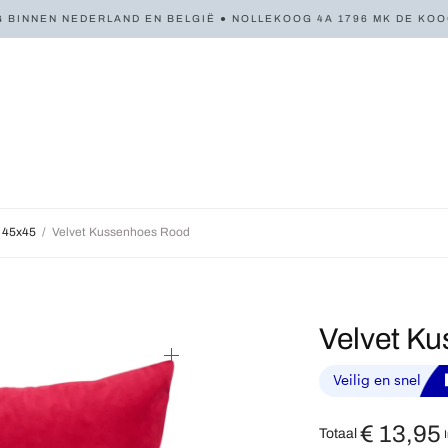
 BINNEN NEDERLAND EN BELGIË ● NOLLEKOOG 4A 1796 MK DE KOOG 
 45x45
/
Velvet Kussenhoes Rood
Velvet K
€
13,95
Totaal