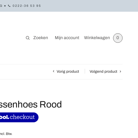
● 📞 0222-36 53 95
Zoeken
Mijn account
Winkelwagen
0
Vorig product
Volgend product
ussenhoes Rood
Incl. Btw.