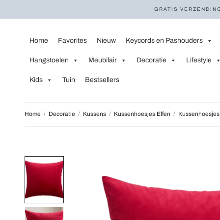
GRATIS VERZENDING
Home
Favorites
Nieuw
Keycords en Pashouders
Hangstoelen
Meubilair
Decoratie
Lifestyle
Kids
Tuin
Bestsellers
Home
/
Decoratie
/
Kussens
/
Kussenhoesjes Effen
/
Kussenhoesjes