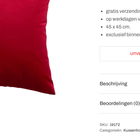
gratis verzendi
op werkdagen v
45 x 45 cm.
exclusief binn
UITV
Beschrijving
Beoordelingen (0)
SKU:
19172
Categorieën:
Kussenho