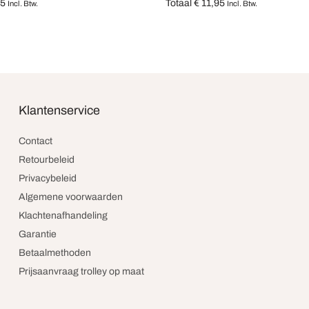
95
Totaal
€
11,95
Incl. Btw.
Incl. Btw.
teren
Opties selecteren
Klantenservice
Contact
Retourbeleid
Privacybeleid
Algemene voorwaarden
Klachtenafhandeling
Garantie
Betaalmethoden
Prijsaanvraag trolley op maat