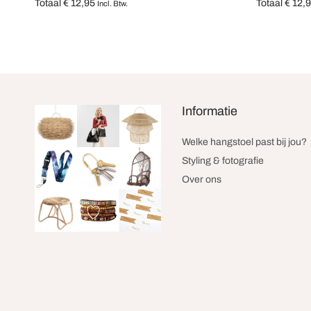
Totaal
€
12,95
Totaal
€
12,
Incl. Btw.
Opties selecteren
Opties selec
Informatie
Welke hangstoel past bij jou?
Styling & fotografie
Over ons