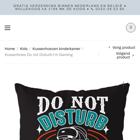
GRATIS VERZENDING BINNEN NEDERLAND EN BELGIË ●
NOLLEKOOG 4A 1796 MK DE KOOG ● 📞 0222-36 53 95
0
Vorig product
Home
/
Kids
/
Kussenhoezen kinderkamer
/
Volgend
Kussenhoes Do not Disturb-I’m Gaming
product