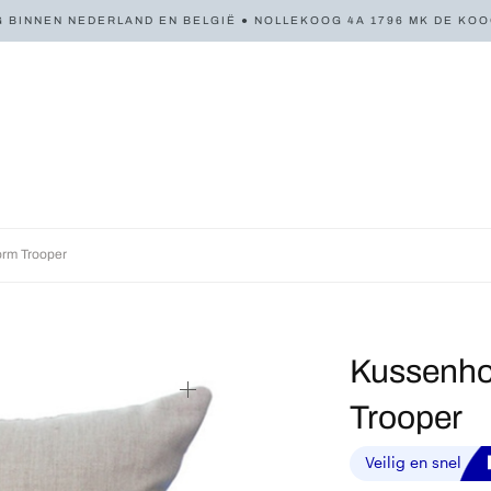
 BINNEN NEDERLAND EN BELGIË ● NOLLEKOOG 4A 1796 MK DE KOOG 
rm Trooper
Kussenho
Trooper