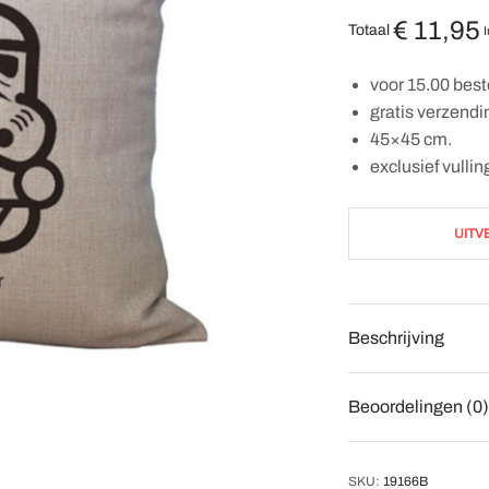
€
11,95
Totaal
I
voor 15.00 best
gratis verzend
45×45 cm.
exclusief vullin
UITV
Beschrijving
Beoordelingen (0)
SKU:
19166B