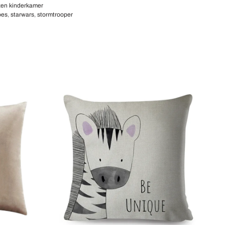
en kinderkamer
oes
,
starwars
,
stormtrooper