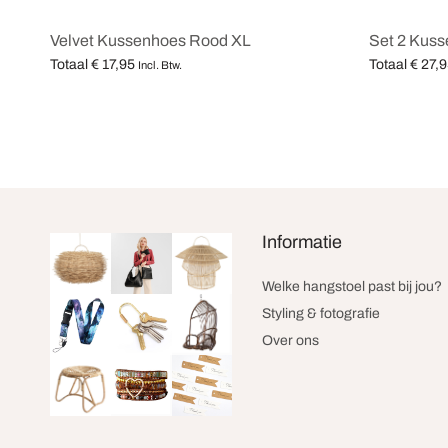
Velvet Kussenhoes Rood XL
Set 2 Kus
Totaal
€
17,95
Totaal
€
27,9
Incl. Btw.
Opties selecteren
Opties selec
Informatie
Welke hangstoel past bij jou?
Styling & fotografie
Over ons