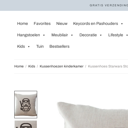
GRATIS VERZENDING
Home
Favorites
Nieuw
Keycords en Pashouders
Hangstoelen
Meubilair
Decoratie
Lifestyle
Kids
Tuin
Bestsellers
Home
/
Kids
/
Kussenhoezen kinderkamer
/
Kussenhoes Starwars Sto