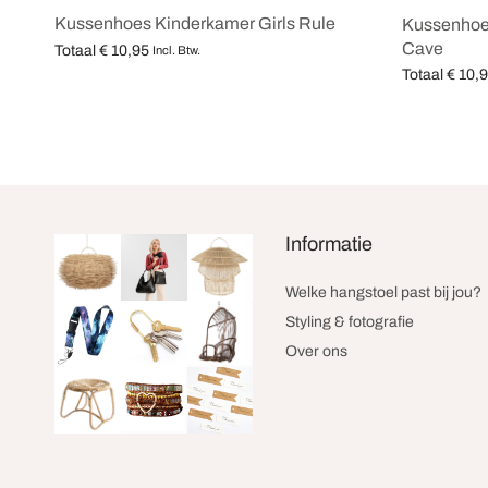
Kussenhoes Kinderkamer Girls Rule
Kussenhoes
Cave
Totaal
€
10,95
Incl. Btw.
Opties selecteren
Totaal
€
10,
Opties selec
Informatie
Welke hangstoel past bij jou?
Styling & fotografie
Over ons