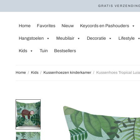
GRATIS VERZENDING
Home
Favorites
Nieuw
Keycords en Pashouders
Hangstoelen
Meubilair
Decoratie
Lifestyle
Kids
Tuin
Bestsellers
Home
/
Kids
/
Kussenhoezen kinderkamer
/
Kussenhoes Tropical Lui