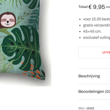
€
9,95
Totaal
Inc
voor 15.00 best
gratis verzend
45×45 cm.
exclusief vullin
UITV
Beschrijving
Beoordelingen (0)
SKU:
19162