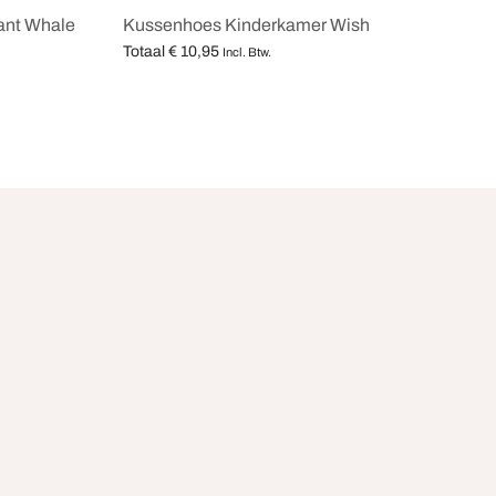
ant Whale
Kussenhoes Kinderkamer Wish
Totaal
€
10,95
Incl. Btw.
Opties selecteren