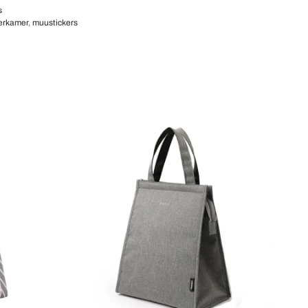
s
erkamer
,
muustickers