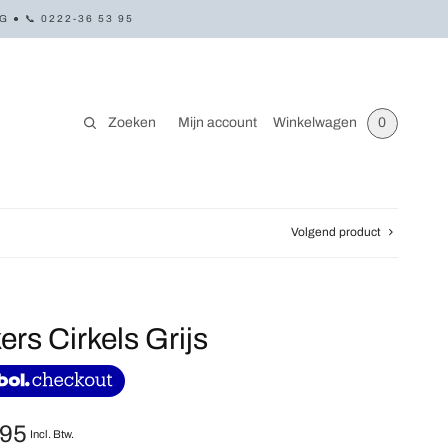
● 📞 0222-36 53 95
Zoeken
Mijn account
Winkelwagen
0
Volgend product
ers Cirkels Grijs
,95
Incl. Btw.