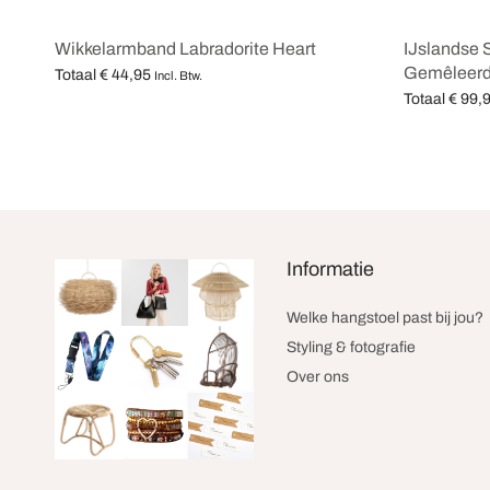
Wikkelarmband Labradorite Heart
IJslandse 
Gemêleerd
Totaal
€
44,95
Incl. Btw.
Totaal
€
99,
Opties selecteren
Opties selec
Informatie
Welke hangstoel past bij jou?
Styling & fotografie
Over ons