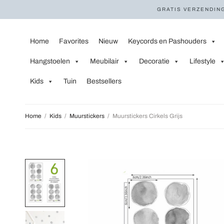
GRATIS VERZENDING
Home
Favorites
Nieuw
Keycords en Pashouders
Hangstoelen
Meubilair
Decoratie
Lifestyle
Kids
Tuin
Bestsellers
Home
/
Kids
/
Muurstickers
/
Muurstickers Cirkels Grijs