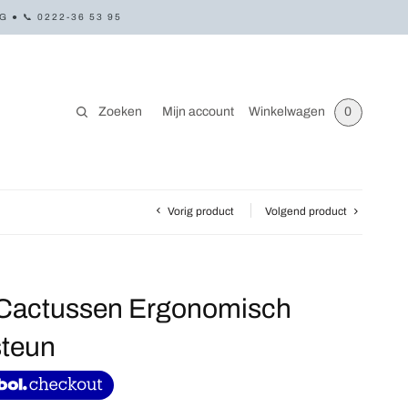
● 📞 0222-36 53 95
Zoeken
Mijn account
Winkelwagen
0
Vorig product
Volgend product
Cactussen Ergonomisch
steun