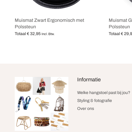
Muismat Zwart Ergonomisch met
Muismat G
Polssteun
Polssteun
Totaal
€
32,95
Totaal
€
29,
Incl. Btw.
Opties selecteren
Opties selec
Informatie
Welke hangstoel past bij jou?
Styling & fotografie
Over ons