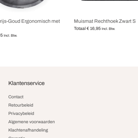
rijs-Goud Ergonomisch met
Muismat Rechthoek Zwart S
Totaal
€
16,95
Incl. Btw.
95
Opties selecteren
Incl. Btw.
teren
Klantenservice
Contact
Retourbeleid
Privacybeleid
Algemene voorwaarden
Klachtenafhandeling