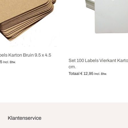
els Karton Bruin 9.5 x 4.5
Set 100 Labels Vierkant Kart
95
Incl. Btw.
cm.
teren
Totaal
€
12,95
Incl. Btw.
Opties selecteren
Klantenservice