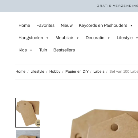
GRATIS VERZENDING
Home
Favorites
Nieuw
Keycords en Pashouders
Hangstoelen
Meubilair
Decoratie
Lifestyle
Kids
Tuin
Bestsellers
Home
/
Lifestyle
/
Hobby
/
Papier en DIY
/
Labels
/
Set van 100 Labe