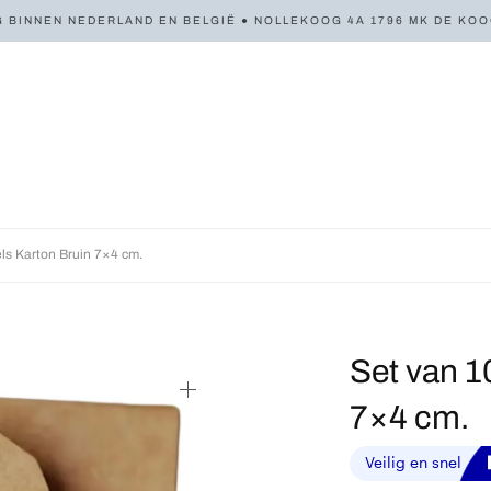
 BINNEN NEDERLAND EN BELGIË ● NOLLEKOOG 4A 1796 MK DE KOOG 
ls Karton Bruin 7×4 cm.
Set van 1
7×4 cm.