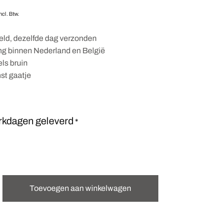
ncl. Btw.
eld, dezelfde dag verzonden
ing binnen Nederland en België
els bruin
st gaatje
rkdagen geleverd
*
Toevoegen aan winkelwagen