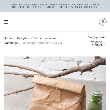
GRATIS VERZENDING BINNEN NEDERLAND EN BELGIË ●
NOLLEKOOG 4A 1796 MK DE KOOG ● 📞 0222-36 53 95
0
Vorig product
Home
/
Lifestyle
/
Koken en serveren
/
Volgend
lunchbags
/
Lunchbag Kraftpapier BPA-vrij
product