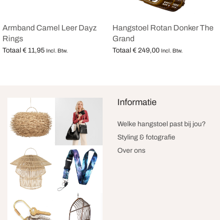
Armband Camel Leer Dayz
Hangstoel Rotan Donker The
Rings
Grand
Totaal
€
11,95
Totaal
€
249,00
Incl. Btw.
Incl. Btw.
Opties selecteren
Opties selecteren
Informatie
Welke hangstoel past bij jou?
Styling & fotografie
Over ons