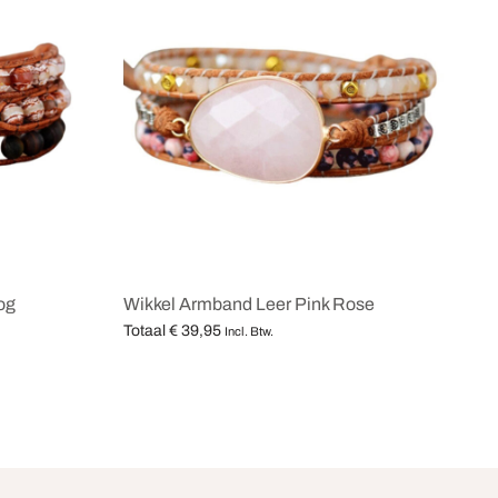
og
Wikkel Armband Leer Pink Rose
Totaal
€
39,95
Incl. Btw.
Opties selecteren