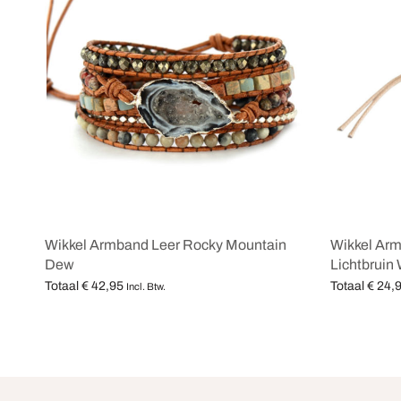
Wikkel Armband Leer Rocky Mountain
Wikkel Ar
Dew
Lichtbruin
Totaal
€
42,95
Totaal
€
24,
Incl. Btw.
Opties selecteren
Opties selec