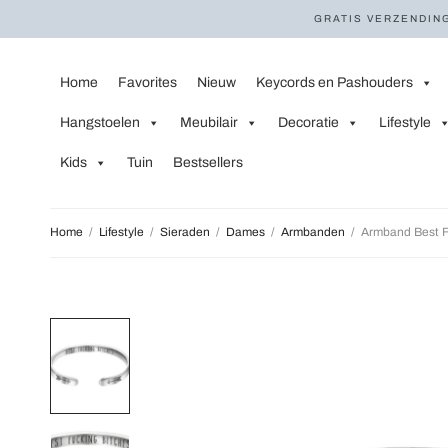
GRATIS VERZENDING
Home
Favorites
Nieuw
Keycords en Pashouders
Hangstoelen
Meubilair
Decoratie
Lifestyle
Kids
Tuin
Bestsellers
Home
/
Lifestyle
/
Sieraden
/
Dames
/
Armbanden
/
Armband Best Fu