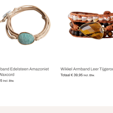
mband Edelsteen Amazoniet
Wikkel Armband Leer Tijgero
 Waxcord
Totaal
€
39,95
Incl. Btw.
95
Opties selecteren
Incl. Btw.
teren