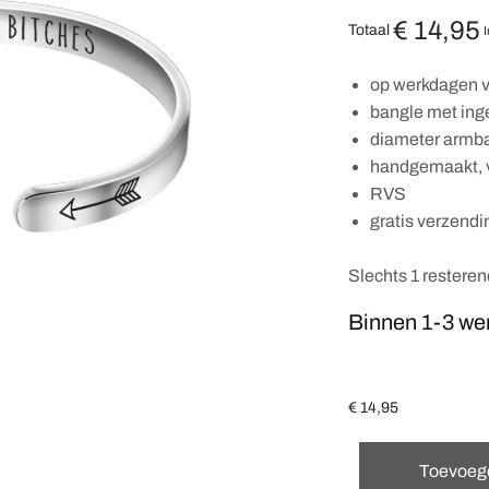
€
14,95
Totaal
I
op werkdagen v
bangle met ing
diameter armba
handgemaakt, 
RVS
gratis verzendi
Slechts 1 restere
Binnen 1-3 we
€
14,95
Toevoeg