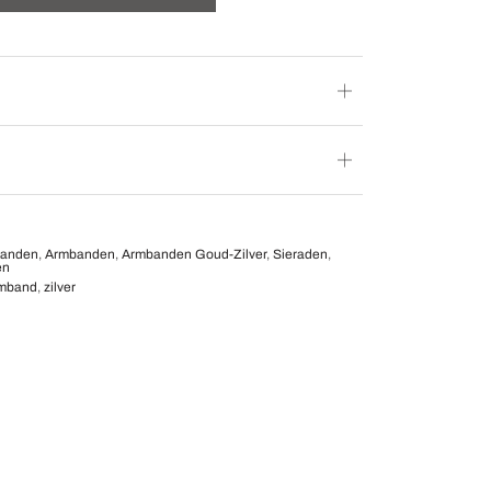
banden
,
Armbanden
,
Armbanden Goud-Zilver
,
Sieraden
,
en
mband
,
zilver