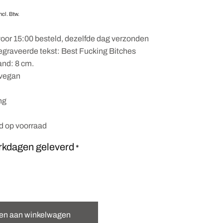
ncl. Btw.
oor 15:00 besteld, dezelfde dag verzonden
egraveerde tekst: Best Fucking Bitches
nd: 8 cm.
vegan
ng
nd op voorraad
rkdagen geleverd
*
en aan winkelwagen