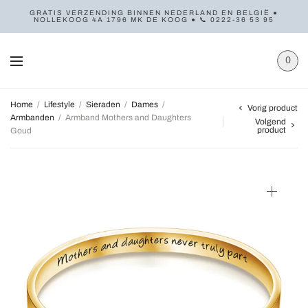
GRATIS VERZENDING BINNEN NEDERLAND EN BELGIË ●
NOLLEKOOG 4A 1796 MK DE KOOG ● 📞 0222-36 53 95
0
Home
/
Lifestyle
/
Sieraden
/
Dames
/
Vorig product
Armbanden
/
Armband Mothers and Daughters
Volgend
product
Goud