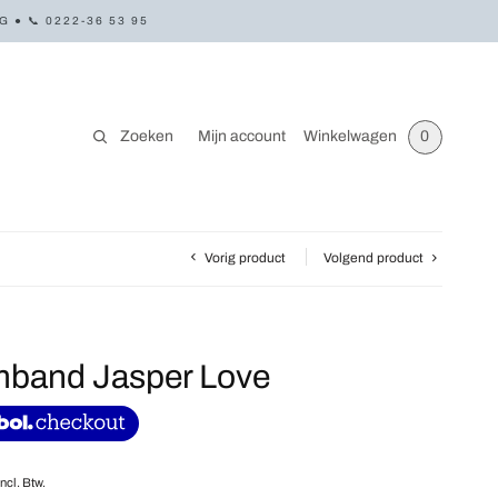
● 📞 0222-36 53 95
Zoeken
Mijn account
Winkelwagen
0
Vorig product
Volgend product
mband Jasper Love
Incl. Btw.