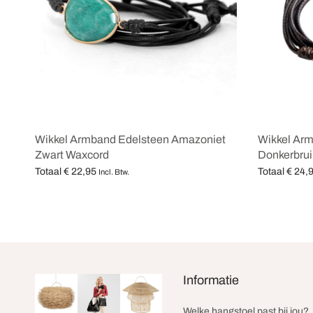
Wikkel Armband Edelsteen Amazoniet
Wikkel Ar
Zwart Waxcord
Donkerbru
Totaal
€
22,95
Totaal
€
24,
Incl. Btw.
Opties selecteren
Opties selec
Informatie
Welke hangstoel past bij jou?