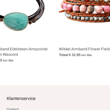
mband Edelsteen Amazoniet
Wikkel Armband Flower Field
in Waxcord
Totaal
€
32,95
Incl. Btw.
95
Opties selecteren
Incl. Btw.
teren
Klantenservice
Contact