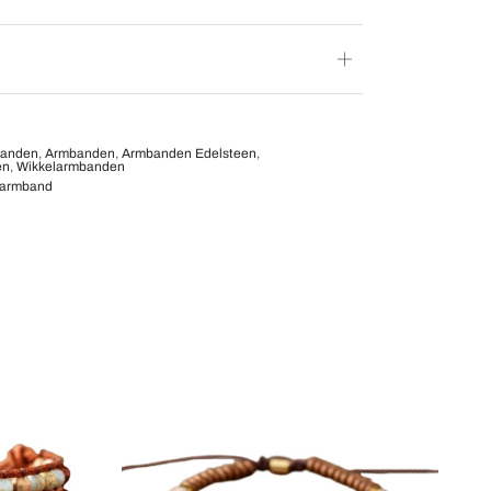
banden
,
Armbanden
,
Armbanden Edelsteen
,
en
,
Wikkelarmbanden
larmband