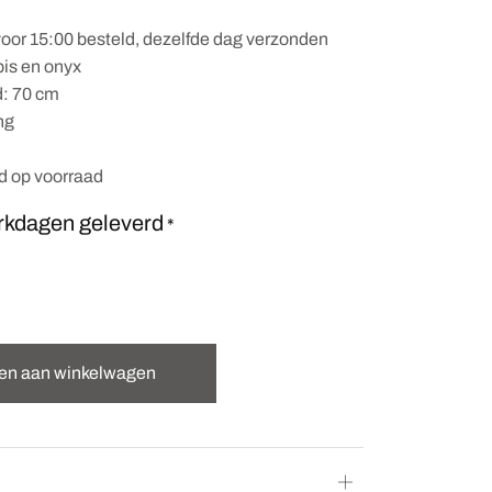
oor 15:00 besteld, dezelfde dag verzonden
pis en onyx
: 70 cm
ng
nd op voorraad
rkdagen geleverd
*
en aan winkelwagen