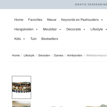
GRATIS VERZENDING
Home
Favorites
Nieuw
Keycords en Pashouders
Hangstoelen
Meubilair
Decoratie
Lifestyle
Kids
Tuin
Bestsellers
Home
/
Lifestyle
/
Sieraden
/
Dames
/
Armbanden
/
Wikkelarmband 