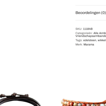
Beoordelingen (0)
SKU:
11184B
Categorieën:
Alle Arm
Vriendschapsarmband
Tags:
edelsteen
,
wikke
Merk:
Marama