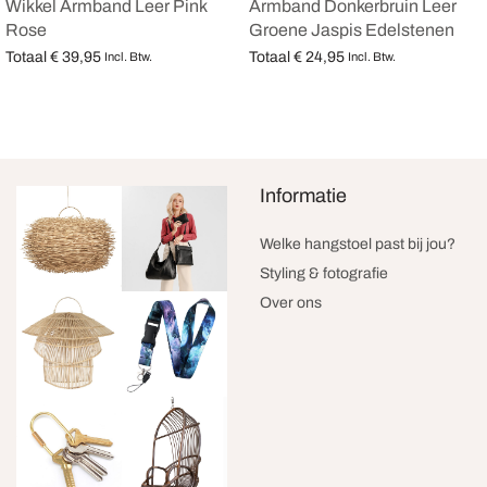
Wikkel Armband Leer Pink
Armband Donkerbruin Leer
Rose
Groene Jaspis Edelstenen
Totaal
€
39,95
Totaal
€
24,95
Incl. Btw.
Incl. Btw.
Opties selecteren
Opties selecteren
Informatie
Welke hangstoel past bij jou?
Styling & fotografie
Over ons