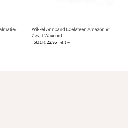
almatiër
Wikkel Armband Edelsteen Amazoniet
Zwart Waxcord
Totaal
€
22,95
Incl. Btw.
Opties selecteren