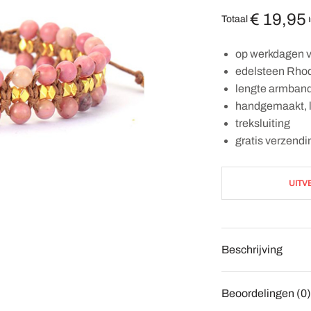
€
19,95
Totaal
op werkdagen v
edelsteen Rho
lengte armband:
handgemaakt, 
treksluiting
gratis verzendi
UITV
Beschrijving
Beoordelingen (0)