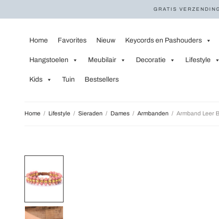
GRATIS VERZENDING
Home
Favorites
Nieuw
Keycords en Pashouders
Hangstoelen
Meubilair
Decoratie
Lifestyle
Kids
Tuin
Bestsellers
Home
/
Lifestyle
/
Sieraden
/
Dames
/
Armbanden
/
Armband Leer B