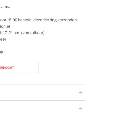
Incl. Btw.
oor 15:00 besteld, dezelfde dag verzonden
doniet
 17-21 cm. (verstelbaar)
leer
ng
ERKOCHT