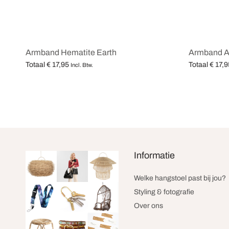
Armband Hematite Earth
Armband A
Totaal
€
17,95
Totaal
€
17,9
Incl. Btw.
Opties selecteren
Opties selec
Informatie
Welke hangstoel past bij jou?
Styling & fotografie
Over ons