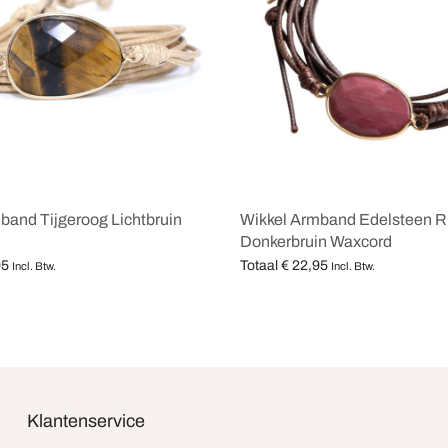
band Tijgeroog Lichtbruin
Wikkel Armband Edelsteen R
Donkerbruin Waxcord
95
Totaal
€
22,95
Incl. Btw.
Incl. Btw.
teren
Opties selecteren
Klantenservice