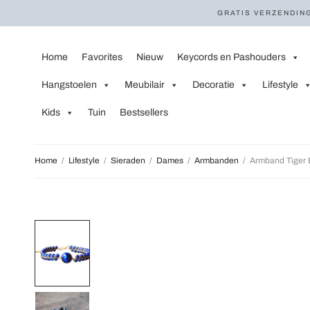
GRATIS VERZENDING
Home
Favorites
Nieuw
Keycords en Pashouders
Hangstoelen
Meubilair
Decoratie
Lifestyle
Kids
Tuin
Bestsellers
Home
/
Lifestyle
/
Sieraden
/
Dames
/
Armbanden
/
Armband Tiger 