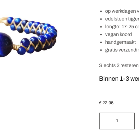
op werkdagen v
edelsteen tijge
lengte: 17-25 c
vegan koord
handgemaakt
gratis verzendi
Slechts 2 restere
Binnen 1-3 we
€
22,95