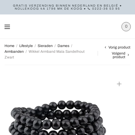
GRATIS VERZENDING BINNEN NEDERLAND EN BELGIË ●
NOLLEKOOG 4A 1796 MK DE KOOG ● 📞 0222-36 53 95
0
Home
/
Lifestyle
/
Sieraden
/
Dames
/
Vorig product
Armbanden
/
Wikkel Armband Mala Sandelhout
Volgend
product
Zwart