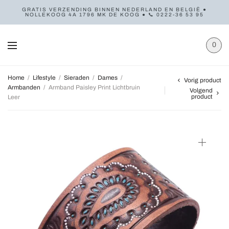
GRATIS VERZENDING BINNEN NEDERLAND EN BELGIË ●
NOLLEKOOG 4A 1796 MK DE KOOG ● 📞 0222-36 53 95
0
Home
/
Lifestyle
/
Sieraden
/
Dames
/
Vorig product
Armbanden
/
Armband Paisley Print Lichtbruin
Volgend
product
Leer