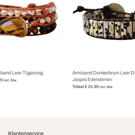
band Leer Tijgeroog
Armband Donkerbruin Leer D
Jaspis Edelstenen
95
Incl. Btw.
Totaal
€
24,95
teren
Incl. Btw.
Opties selecteren
Klantenservice