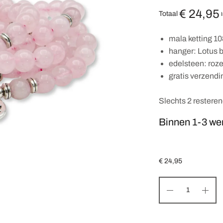
€
24,95
Totaal
mala ketting 10
hanger: Lotus 
edelsteen: roz
gratis verzend
Slechts 2 restere
Binnen 1-3 we
€
24,95