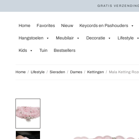
GRATIS VERZENDING
Home
Favorites
Nieuw
Keycords en Pashouders
Hangstoelen
Meubilair
Decoratie
Lifestyle
Kids
Tuin
Bestsellers
Home
/
Lifestyle
/
Sieraden
/
Dames
/
Kettingen
/
Mala Ketting Roz