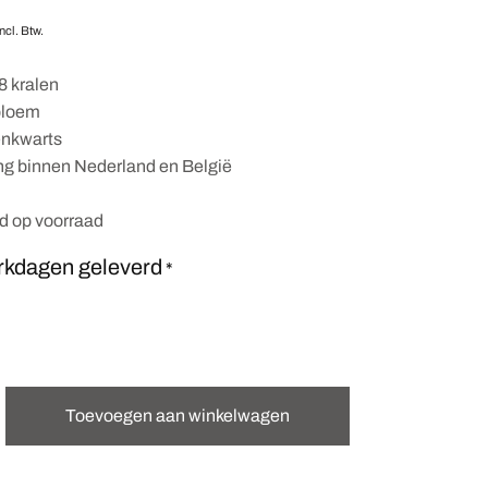
Incl. Btw.
8 kralen
bloem
enkwarts
ing binnen Nederland en België
nd op voorraad
rkdagen geleverd
*
Toevoegen aan winkelwagen