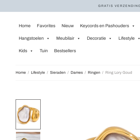
GRATIS VERZENDING
Home
Favorites
Nieuw
Keycords en Pashouders
Hangstoelen
Meubilair
Decoratie
Lifestyle
Kids
Tuin
Bestsellers
Home
/
Lifestyle
/
Sieraden
/
Dames
/
Ringen
/
Ring Lory Goud