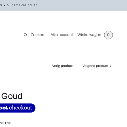
● 📞 0222-36 53 95
Zoeken
Mijn account
Winkelwagen
0
Vorig product
Volgend product
y Goud
ncl. Btw.