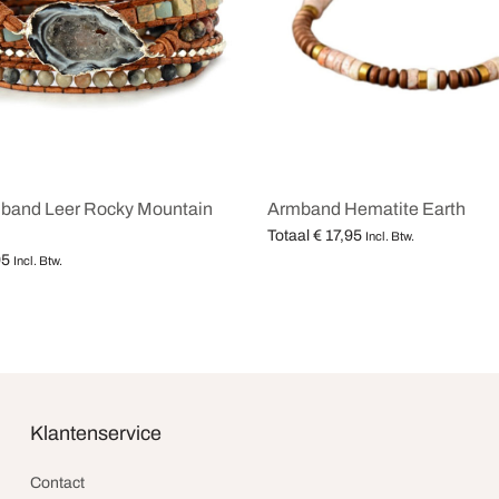
mband Leer Rocky Mountain
Armband Hematite Earth
Totaal
€
17,95
Incl. Btw.
95
Opties selecteren
Incl. Btw.
teren
Klantenservice
Contact