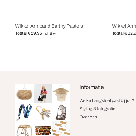
Wikkel Armband Earthy Pastels
Wikkel Arm
Totaal
€
29,95
Totaal
€
32,
Incl. Btw.
Opties selecteren
Opties selec
Informatie
Welke hangstoel past bij jou?
Styling & fotografie
Over ons