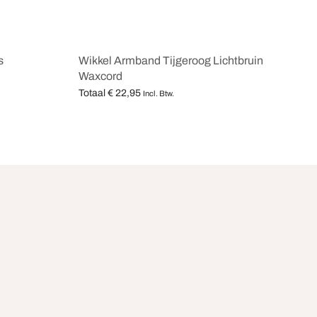
s
Wikkel Armband Tijgeroog Lichtbruin
Waxcord
Totaal
€
22,95
Incl. Btw.
Opties selecteren