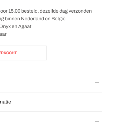
oor 15.00 besteld, dezelfde dag verzonden
ing binnen Nederland en België
n Onyx en Agaat
aar
ERKOCHT
matie