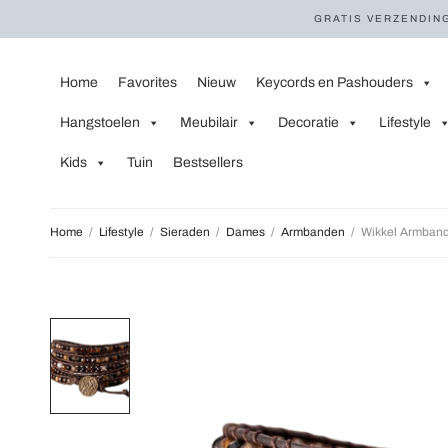
GRATIS VERZENDING
Home
Favorites
Nieuw
Keycords en Pashouders
Hangstoelen
Meubilair
Decoratie
Lifestyle
Kids
Tuin
Bestsellers
Home
/
Lifestyle
/
Sieraden
/
Dames
/
Armbanden
/
Wikkel Armband