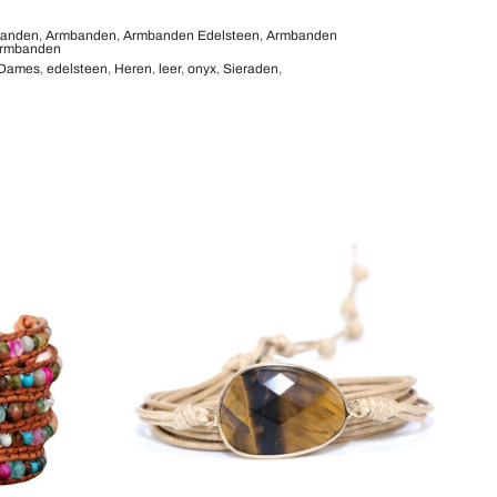
banden
,
Armbanden
,
Armbanden Edelsteen
,
Armbanden
armbanden
Dames
,
edelsteen
,
Heren
,
leer
,
onyx
,
Sieraden
,