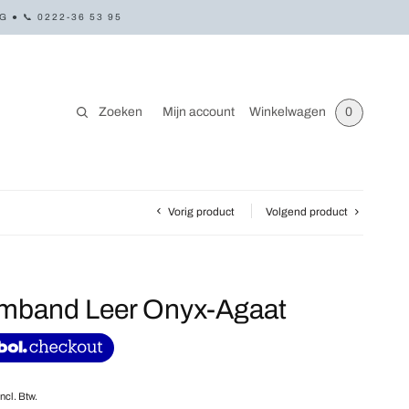
● 📞 0222-36 53 95
Zoeken
Mijn account
Winkelwagen
0
Vorig product
Volgend product
rmband Leer Onyx-Agaat
Incl. Btw.