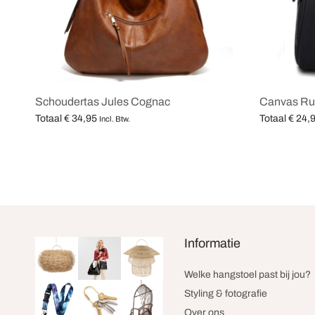
Schoudertas Jules Cognac
Canvas Ru
Totaal
€
34,95
Totaal
€
24,
Incl. Btw.
Opties selecteren
Opties selec
Informatie
Welke hangstoel past bij jou?
Styling & fotografie
Over ons