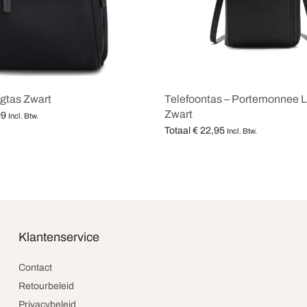
gtas Zwart
Telefoontas – Portemonnee L
Zwart
99
Incl. Btw.
Totaal
€
22,95
teren
Incl. Btw.
Opties selecteren
Klantenservice
Contact
Retourbeleid
Privacybeleid