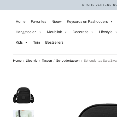
GRATIS VERZENDING
Home
Favorites
Nieuw
Keycords en Pashouders
Hangstoelen
Meubilair
Decoratie
Lifestyle
Kids
Tuin
Bestsellers
Home
/
Lifestyle
/
Tassen
/
Schoudertassen
/
Schoudertas Sara Zwa