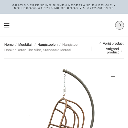
GRATIS VERZENDING BINNEN NEDERLAND EN BELGIË ●
NOLLEKOOG 4A 1796 MK DE KOOG ● 📞 0222-36 53 95
0
Vorig product
Home
/
Meubilair
/
Hangstoelen
/
Hangstoel
Volgend
Donker Rotan The Vibe, Standaard Metaal
product