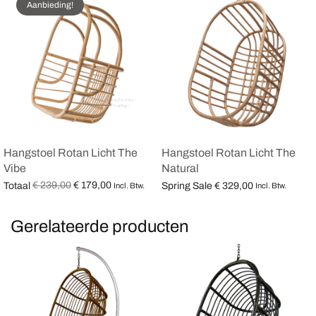
Aanbieding!
Hangstoel Rotan Licht The
Hangstoel Rotan Licht The
Vibe
Natural
Oorspronkelijke
Huidige
€
239,00
€
179,00
Totaal
Spring Sale
€
329,00
Incl. Btw.
Incl. Btw.
prijs was:
prijs is:
Opties selecteren
Opties selecteren
€ 239,00.
€ 179,00.
Gerelateerde producten