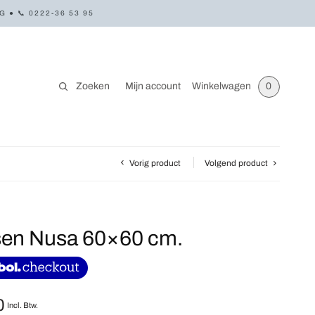
● 📞 0222-36 53 95
Zoeken
Mijn account
Winkelwagen
0
Vorig product
Volgend product
sen Nusa 60×60 cm.
0
Incl. Btw.