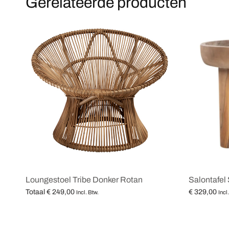
Gerelateerde producten
Loungestoel Tribe Donker Rotan
Salontafel
Totaal
€
249,00
€
329,00
Incl. Btw.
Incl
Opties selecteren
Toevoegen 