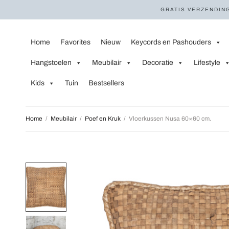
GRATIS VERZENDING
Home
Favorites
Nieuw
Keycords en Pashouders
Hangstoelen
Meubilair
Decoratie
Lifestyle
Kids
Tuin
Bestsellers
Home
/
Meubilair
/
Poef en Kruk
/
Vloerkussen Nusa 60×60 cm.