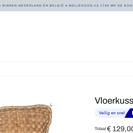
 BINNEN NEDERLAND EN BELGIË ● NOLLEKOOG 4A 1796 MK DE KOOG 
Vloerkus
€
129,0
Totaal