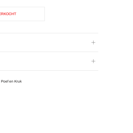
ERKOCHT
,
Poef en Kruk