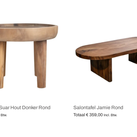
 Suar Hout Donker Rond
Salontafel Jamie Rond
Totaal
€
359,00
. Btw.
Incl. Btw.
aan winkelwagen
Opties selecteren