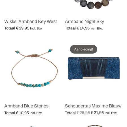
Wikkel Armband Key West
Armband Night Sky
Totaal
€
39,95
Totaal
€
14,95
Incl. Btw.
Incl. Btw.
Opties selecteren
Opties selecteren
Aanbieding!
Armband Blue Stones
Schoudertas Maxime Blauw
Oorspronkelijke
Huidige
€
26,95
€
21,95
Totaal
€
10,95
Totaal
Incl. Btw.
Incl. Btw.
prijs was:
prijs is:
Opties selecteren
Opties selecteren
€ 26,95.
€ 21,95.