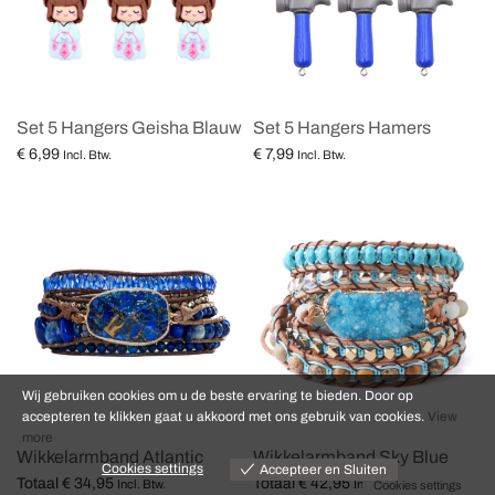
Set 5 Hangers Geisha Blauw
Set 5 Hangers Hamers
€
6,99
€
7,99
Incl. Btw.
Incl. Btw.
Toevoegen aan winkelwagen
Lees verder
Wij gebruiken cookies om u de beste ervaring te bieden. Door op
accepteren te klikken gaat u akkoord met ons gebruik van cookies.
View
more
Wikkelarmband Atlantic
Wikkelarmband Sky Blue
Cookies settings
Accepteer en Sluiten
Totaal
€
34,95
Totaal
€
42,95
Incl. Btw.
Incl. Btw.
Cookies settings