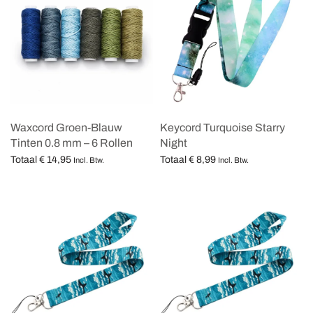
Waxcord Groen-Blauw
Keycord Turquoise Starry
Tinten 0.8 mm – 6 Rollen
Night
Totaal
€
14,95
Totaal
€
8,99
Incl. Btw.
Incl. Btw.
Opties selecteren
Opties selecteren