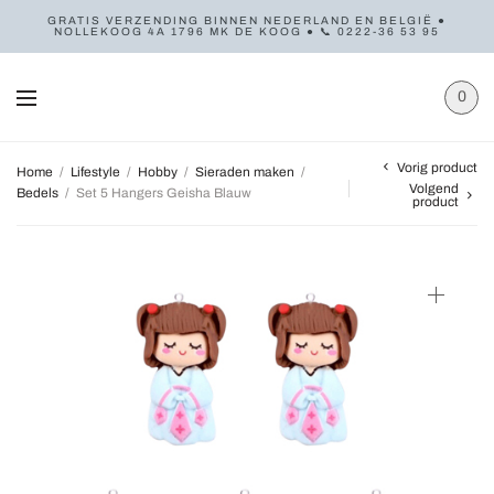
GRATIS VERZENDING BINNEN NEDERLAND EN BELGIË ●
NOLLEKOOG 4A 1796 MK DE KOOG ● 📞 0222-36 53 95
0
Vorig product
Home
/
Lifestyle
/
Hobby
/
Sieraden maken
/
Volgend
Bedels
/
Set 5 Hangers Geisha Blauw
product