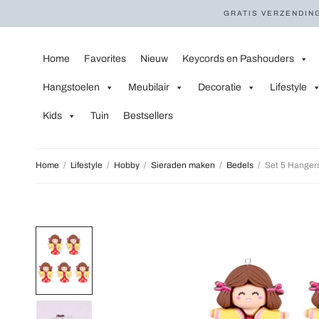
GRATIS VERZENDING
Home
Favorites
Nieuw
Keycords en Pashouders
Hangstoelen
Meubilair
Decoratie
Lifestyle
Kids
Tuin
Bestsellers
Home
/
Lifestyle
/
Hobby
/
Sieraden maken
/
Bedels
/
Set 5 Hanger