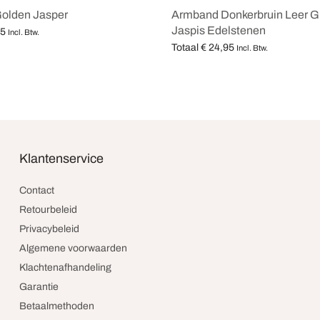
olden Jasper
Armband Donkerbruin Leer G
Jaspis Edelstenen
95
Incl. Btw.
Totaal
€
24,95
teren
Incl. Btw.
Opties selecteren
Klantenservice
Contact
Retourbeleid
Privacybeleid
Algemene voorwaarden
Klachtenafhandeling
Garantie
Betaalmethoden