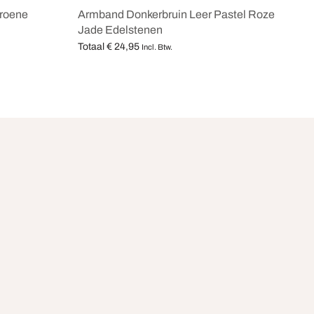
roene
Armband Donkerbruin Leer Pastel Roze
Jade Edelstenen
Totaal
€
24,95
Incl. Btw.
Opties selecteren