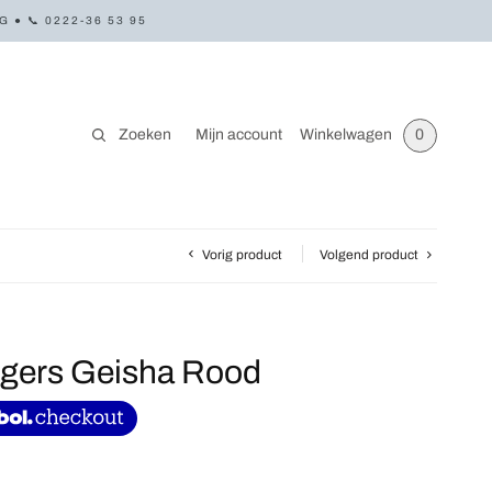
● 📞 0222-36 53 95
Zoeken
Mijn account
Winkelwagen
0
Vorig product
Volgend product
ngers Geisha Rood