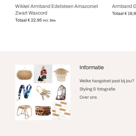
Wikkel Armband Edelsteen Amazoniet
Armband G
Zwart Waxcord
Totaal
€
19,
Totaal
€
22,95
Opties selec
Incl. Btw.
Opties selecteren
Informatie
Welke hangstoel past bij jou?
Styling & fotografie
Over ons