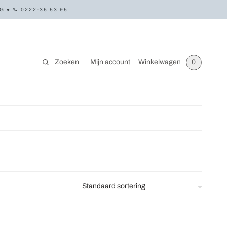
● 📞 0222-36 53 95
Zoeken
Mijn account
Winkelwagen
0