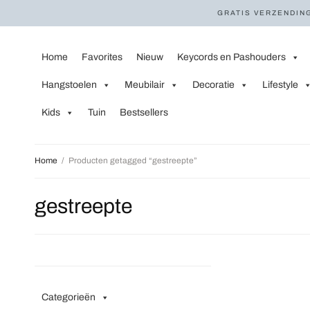
GRATIS VERZENDING
Home
Favorites
Nieuw
Keycords en Pashouders
Hangstoelen
Meubilair
Decoratie
Lifestyle
Kids
Tuin
Bestsellers
Home
/
Producten getagged “gestreepte”
gestreepte
Categorieën