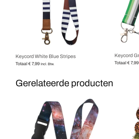
Keycord G
Keycord White Blue Stripes
Totaal
€
7,99
Totaal
€
7,99
Incl. Btw.
Opties selec
Opties selecteren
Gerelateerde producten