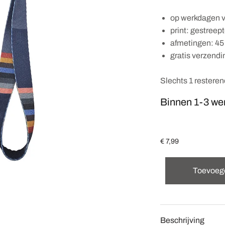
op werkdagen v
print: gestree
afmetingen: 45 
gratis verzendi
Slechts 1 restere
Binnen 1-3 we
€
7,99
Toevoeg
Beschrijving