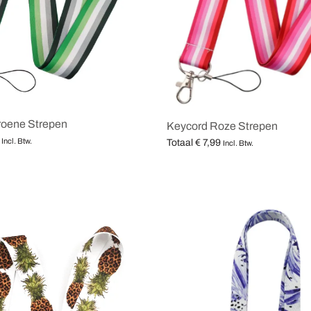
roene Strepen
Keycord Roze Strepen
Incl. Btw.
Totaal
€
7,99
Incl. Btw.
teren
Opties selecteren