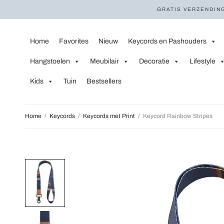
GRATIS VERZENDING
Home
Favorites
Nieuw
Keycords en Pashouders
Hangstoelen
Meubilair
Decoratie
Lifestyle
Kids
Tuin
Bestsellers
Home
/
Keycords
/
Keycords met Print
/
Keycord Rainbow Stripes