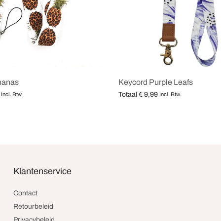
nanas
Keycord Purple Leafs
Totaal
€
9,99
Incl. Btw.
Incl. Btw.
teren
Opties selecteren
Klantenservice
Contact
Retourbeleid
Privacybeleid