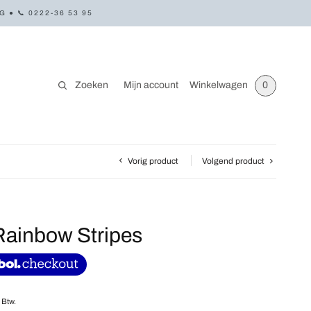
● 📞 0222-36 53 95
Zoeken
Mijn account
Winkelwagen
0
Vorig product
Volgend product
Rainbow Stripes
. Btw.