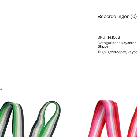
Beoordelingen (0)
SKU:
14156B
Categorieën:
Keycords 
Stippen
Tags:
gestreepte
,
keyc
…