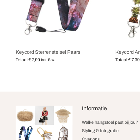
Keycord Sterrenstelsel Paars
Keycord A
Totaal
€
7,99
Totaal
€
7,99
Incl. Btw.
Opties selecteren
Opties selec
Informatie
Welke hangstoel past bij jou?
Styling & fotografie
Over ons