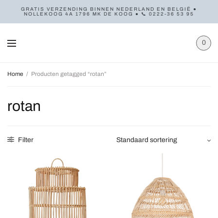
GRATIS VERZENDING BINNEN NEDERLAND EN BELGIË ●
NOLLEKOOG 4A 1796 MK DE KOOG ● 📞 0222-36 53 95
0
Home
/
Producten getagged “rotan”
rotan
Filter