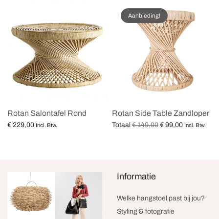
Aanbieding!
Rotan Salontafel Rond
Rotan Side Table Zandloper
Oorspronkelijke
Huidige
€
149,00
€
99,00
€
229,00
Totaal
Incl. Btw.
Incl. Btw.
prijs was:
prijs is:
Lees verder
Opties selecteren
€ 149,00.
€ 99,00.
Informatie
Welke hangstoel past bij jou?
Styling & fotografie