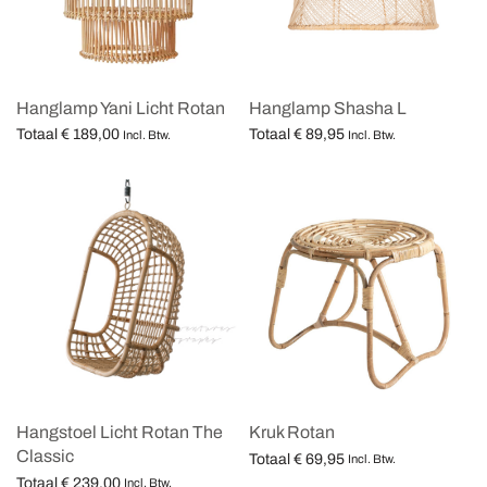
Hanglamp Yani Licht Rotan
Hanglamp Shasha L
Totaal
€
189,00
Totaal
€
89,95
Incl. Btw.
Incl. Btw.
Opties selecteren
Opties selecteren
Hangstoel Licht Rotan The
Kruk Rotan
Classic
Totaal
€
69,95
Incl. Btw.
Totaal
€
239,00
Opties selecteren
Incl. Btw.