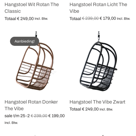
Hangstoel Wit Rotan The
Hangstoel Rotan Licht The
Classic
Vibe
Oorspronkelijke
Huidige
€
239,00
€
179,00
Totaal
€
249,00
Totaal
Incl. Btw.
Incl. Btw.
prijs was:
prijs is:
Opties selecteren
Opties selecteren
€ 239,00.
€ 179,00.
Aanbieding!
Hangstoel Rotan Donker
Hangstoel The Vibe Zwart
The Vibe
Totaal
€
249,00
Incl. Btw.
Oorspronkelijke
Huidige
€
239,00
€
199,00
sale t/m 25-2
Opties selecteren
prijs was:
prijs is:
Incl. Btw.
€ 239,00.
€ 199,00.
Opties selecteren