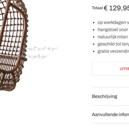
€
129,9
Totaal
op werkdagen v
hangstoel voor
natuurlijk rotan
geschikt tot le
gratis verzend
UITV
Beschrijving
Aanvullende infor