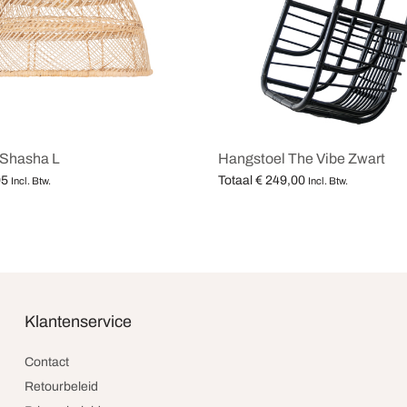
Shasha L
Hangstoel The Vibe Zwart
95
Totaal
€
249,00
Incl. Btw.
Incl. Btw.
teren
Opties selecteren
Klantenservice
Contact
Retourbeleid