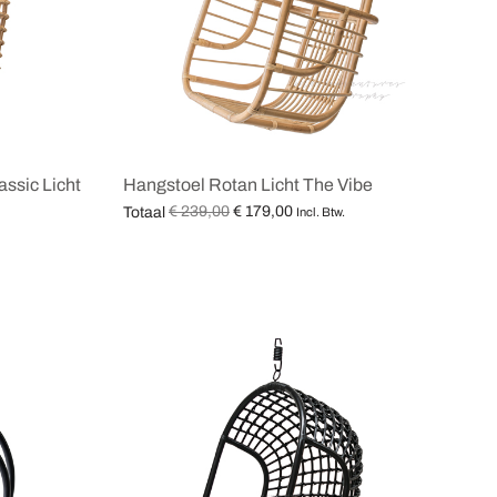
assic Licht
Hangstoel Rotan Licht The Vibe
Oorspronkelijke
Huidige
€
239,00
€
179,00
Totaal
Incl. Btw.
prijs was:
prijs is:
Opties selecteren
€ 239,00.
€ 179,00.
.