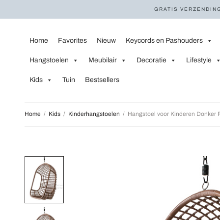
GRATIS VERZENDING
Home
Favorites
Nieuw
Keycords en Pashouders
Hangstoelen
Meubilair
Decoratie
Lifestyle
Kids
Tuin
Bestsellers
Home
/
Kids
/
Kinderhangstoelen
/
Hangstoel voor Kinderen Donker 