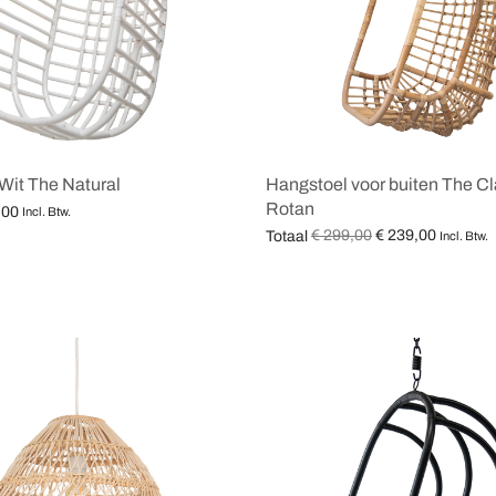
Wit The Natural
Hangstoel voor buiten The Cl
Rotan
,00
Incl. Btw.
Oorspronkelijke
Huidige
€
299,00
€
239,00
Totaal
teren
Incl. Btw.
prijs was:
prijs is:
Opties selecteren
€ 299,00.
€ 239,00