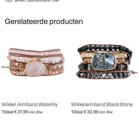
Tags:
Brown
,
plantenmand
,
river
Gerelateerde producten
Wikkel Armband Waterlily
Wikkelarmband Black Stone
Totaal
€
37,95
Totaal
€
32,95
Incl. Btw.
Incl. Btw.
Opties selecteren
Opties selecteren