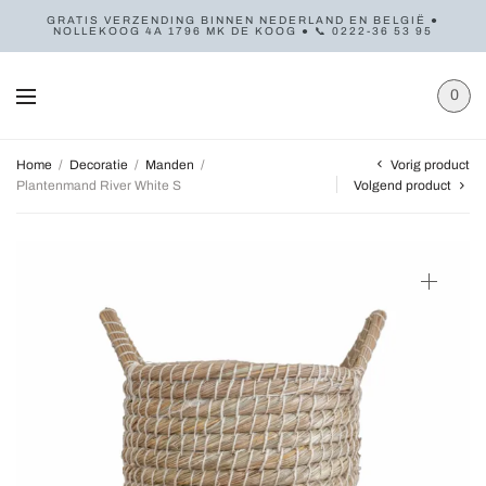
GRATIS VERZENDING BINNEN NEDERLAND EN BELGIË ●
NOLLEKOOG 4A 1796 MK DE KOOG ● 📞 0222-36 53 95
0
Vorig product
Home
/
Decoratie
/
Manden
/
Plantenmand River White S
Volgend product