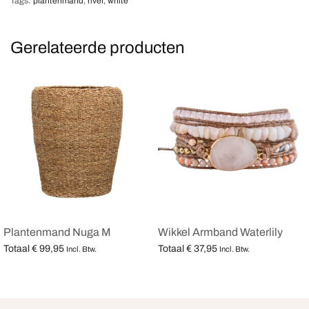
Tags:
plantenmand
,
river
,
white
Gerelateerde producten
Plantenmand Nuga M
Wikkel Armband Waterlily
Totaal
€
99,95
Totaal
€
37,95
Incl. Btw.
Incl. Btw.
Opties selecteren
Opties selecteren