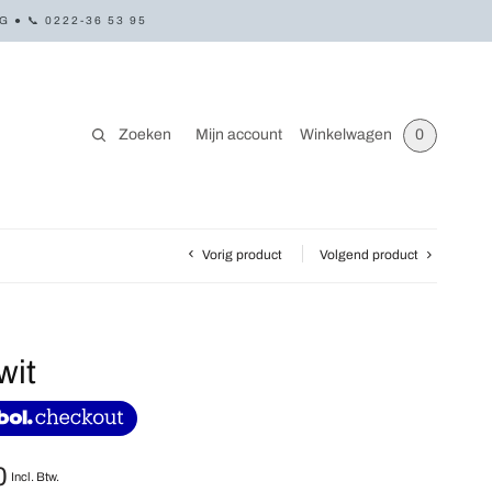
● 📞 0222-36 53 95
Zoeken
Mijn account
Winkelwagen
0
Vorig product
Volgend product
wit
0
Incl. Btw.