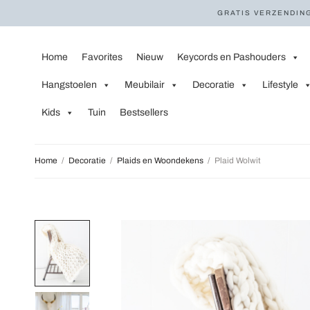
GRATIS VERZENDING
Home
Favorites
Nieuw
Keycords en Pashouders
Hangstoelen
Meubilair
Decoratie
Lifestyle
Kids
Tuin
Bestsellers
Home
/
Decoratie
/
Plaids en Woondekens
/
Plaid Wolwit