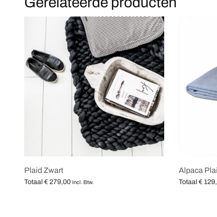
Gerelateerde producten
Plaid Zwart
Alpaca Pla
Totaal
€
279,00
Totaal
€
129
Incl. Btw.
Opties selecteren
Opties selec