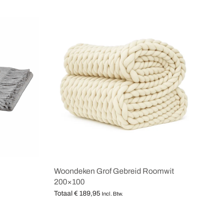
Woondeken Grof Gebreid Roomwit
200×100
Totaal
€
189,95
Incl. Btw.
Opties selecteren